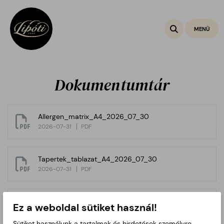
Toggle na
MENÜ
Dokumentumtár
Allergen_matrix_A4_2026_07_30
2026-07-31
PDF
Tapertek_tablazat_A4_2026_07_30
2026-07-31
PDF
Termekadatlap_kezikonyv_A4_2026_07_29
Ez a weboldal sütiket használ!
2026-07-31
PDF
Sütiket használunk a tartalmak és hirdetések személyre