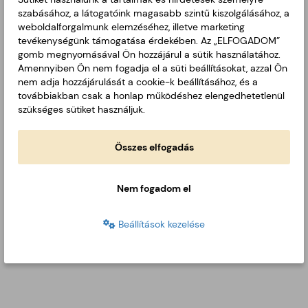
szabásához, a látogatóink magasabb szintű kiszolgálásához, a
weboldalforgalmunk elemzéséhez, illetve marketing
ÉVES ENERGETIKAI SZAKREFERENSI RIPORT kivonat
tevékenységünk támogatása érdekében. Az „ELFOGADOM”
2025 Lipóti Pékség Kft
gomb megnyomásával Ön hozzájárul a sütik használatához.
2026-05-13
PDF
Amennyiben Ön nem fogadja el a süti beállításokat, azzal Ön
nem adja hozzájárulását a cookie-k beállításához, és a
továbbiakban csak a honlap működéshez elengedhetetlenül
Energetikai szakreferens jelentés Lipóti Pékség
szükséges sütiket használjuk.
2025. éves
2026-05-13
PDF
Összes elfogadás
Nem fogadom el
Beállítások kezelése