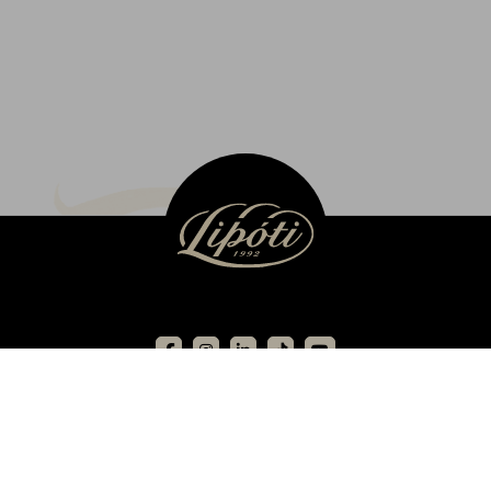
DOKUMENTUMTÁR
TÁRSADALMI FELELŐSSÉGVÁLLALÁS