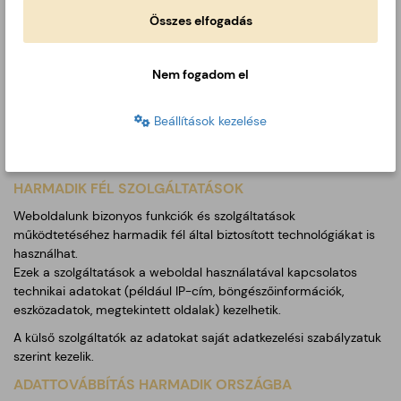
Marketing sütiket használunk aktuális akcióink személyre szabott
Összes elfogadás
megjelenítéséhez. Amennyiben minden funkciót használni
szeretne, ezt kell kiválasztania.
Nem fogadom el
A marketing sütik segítenek abban, hogy a felhasználók
érdeklődéséhez igazodó tartalmak és hirdetések jelenjenek meg.
Beállítások kezelése
Ezek a sütik nyomon követhetik a weboldalon végzett
műveleteket és a böngészési tevékenységet, valamint
segíthetnek a remarketing tevékenységekben.
HARMADIK FÉL SZOLGÁLTATÁSOK
Weboldalunk bizonyos funkciók és szolgáltatások
működtetéséhez harmadik fél által biztosított technológiákat is
használhat.
Ezek a szolgáltatások a weboldal használatával kapcsolatos
technikai adatokat (például IP-cím, böngészőinformációk,
eszközadatok, megtekintett oldalak) kezelhetik.
A külső szolgáltatók az adatokat saját adatkezelési szabályzatuk
szerint kezelik.
ADATTOVÁBBÍTÁS HARMADIK ORSZÁGBA