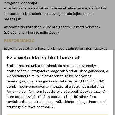
látogatás időpontját.
Az adatokat a weboldal működésének elemzésére, statisztikai
kimutatások készítésére és a szolgáltatás fejlesztésére
használjuk.
Az adatfeldolgozásban külső szolgáltatók is részt vehetnek
(például analitikai szolgáltatások).
PERFORMANSZ
Ezeket a sütiket arra használjuk, hogy statisztikai információkat
gyűjtsünk a weboldalunk használatáról, ezeket analitikai sütiknek
Ez a weboldal sütiket használ!
is nevezik.
Ezeket az adatokat a teljesítmény és a weboldal
Sütiket használunk a tartalmak és hirdetések személyre
optimalizálásához használjuk.
szabásához, a látogatóink magasabb szintű kiszolgálásához, a
weboldalforgalmunk elemzéséhez, illetve marketing
A performansz sütik segítenek megérteni, hogyan használják a
tevékenységünk támogatása érdekében. Az „ELFOGADOM”
látogatók a weboldalt, például mely oldalak a legnépszerűbbek,
gomb megnyomásával Ön hozzájárul a sütik használatához.
mennyi időt töltenek az oldalon, vagy milyen hibák jelentkeznek a
Amennyiben Ön nem fogadja el a süti beállításokat, azzal Ön
használat során.
nem adja hozzájárulását a cookie-k beállításához, és a
Az adatokat összesített és statisztikai formában használjuk fel a
továbbiakban csak a honlap működéshez elengedhetetlenül
weboldal fejlesztéséhez.
szükséges sütiket használjuk.
MARKETING