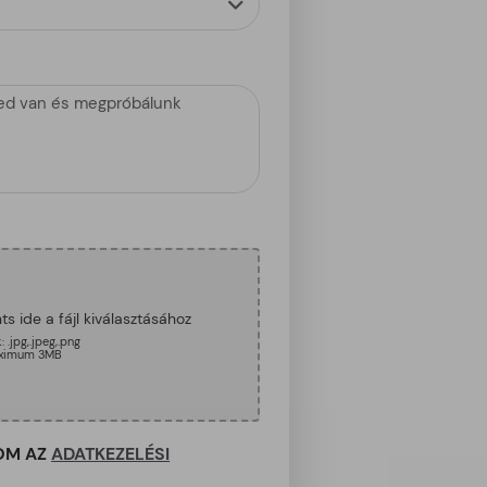
ts ide a fájl kiválasztásához
: .jpg,.jpeg,.png
aximum 3MB
OM AZ
ADATKEZELÉSI