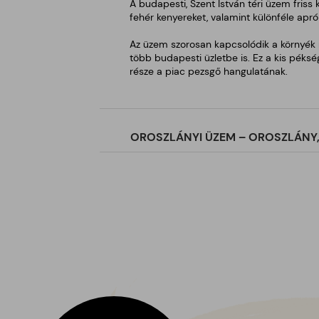
A budapesti, Szent István téri üzem friss k
fehér kenyereket, valamint különféle apró
Az üzem szorosan kapcsolódik a környék mi
több budapesti üzletbe is. Ez a kis péksé
része a piac pezsgő hangulatának.
OROSZLÁNYI ÜZEM – OROSZLÁNY, 