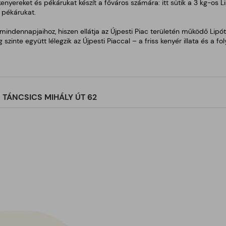
enyereket és pékárukat készít a főváros számára: itt sütik a 3 kg-os Lip
 pékárukat.
ndennapjaihoz, hiszen ellátja az Újpesti Piac területén működő Lipóti
g szinte együtt lélegzik az Újpesti Piaccal – a friss kenyér illata és 
TÁNCSICS MIHÁLY ÚT 62