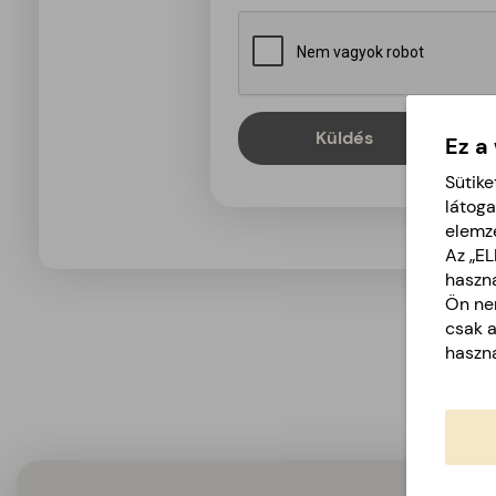
Küldés
Ez a
Sütike
látoga
elemz
Az „E
haszná
Ön nem
csak 
haszná