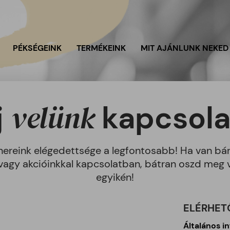
PÉKSÉGEINK
TERMÉKEINK
MIT AJÁNLUNK NEKED
velünk
j
kapcsola
tnereink elégedettsége a legfontosabb! Ha van bár
vagy akcióinkkal kapcsolatban, bátran oszd meg 
egyikén!
ELÉRHET
Általános i