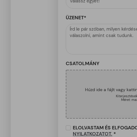
Válassz egyet!
ÜZENET*
CSATOLMÁNY
Húzd ide a fájlt vagy kattin
Kiterjesztések
Méret: m
ELOLVASTAM ÉS ELFOGAD
NYILATKOZATOT.
*