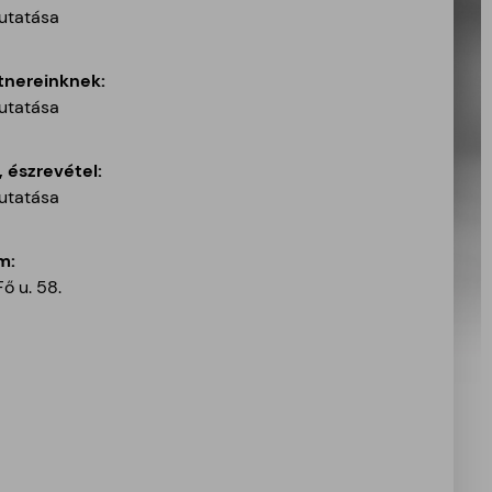
utatása
tnereinknek:
utatása
 észrevétel:
utatása
m:
ő u. 58.