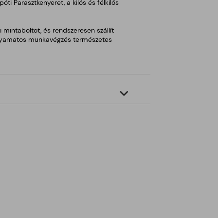
óti Parasztkenyeret, a kilós és félkilós
 mintaboltot, és rendszeresen szállít
a folyamatos munkavégzés természetes