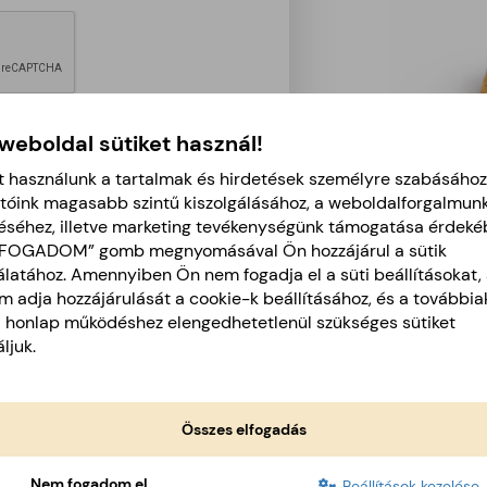
 weboldal sütiket használ!
t használunk a tartalmak és hirdetések személyre szabásához
tóink magasabb szintű kiszolgálásához, a weboldalforgalmun
éséhez, illetve marketing tevékenységünk támogatása érdeké
LFOGADOM” gomb megnyomásával Ön hozzájárul a sütik
latához. Amennyiben Ön nem fogadja el a süti beállításokat, 
 adja hozzájárulását a cookie-k beállításához, és a további
a honlap működéshez elengedhetetlenül szükséges sütiket
ljuk.
Üzemeink
Összes elfogadás
Nem fogadom el
Beállítások kezelése