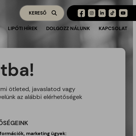
LIPÓTI HÍREK
DOLGOZZ NÁLUNK
KAPCSOLAT
tba!
mi ötleted, javaslatod vagy
velünk az alábbi elérhetőségek
ŐSÉGEINK
nformációk, marketing ügyek: