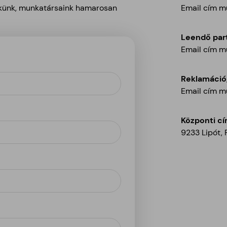
nekünk, munkatársaink hamarosan
Email cím m
Leendő par
Email cím m
Reklamáció,
Email cím m
Központi cí
9233 Lipót, F