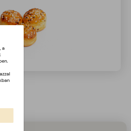
, a
k
ben.
azzal
akban