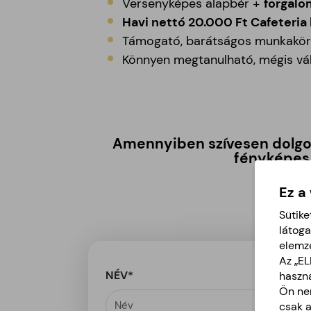
Versenyképes alapbér +
forgalo
Havi nettó 20.000 Ft Cafeteria
Támogató, barátságos munkakör
Könnyen megtanulható, mégis vál
Amennyiben szívesen dolgoz
fényképes 
Ez a
Sütike
látoga
elemz
Az „E
NÉV*
haszná
Ön nem
csak 