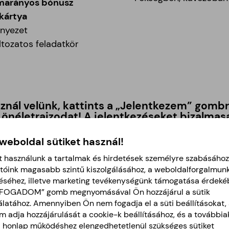
marányos bónusz
 kártya
nyezet
tozatos feladatkör
nál velünk, kattints a
„Jelentkezem”
gombra
önéletrajzodat
! A jelentkezéseket bizalmasa
 weboldal sütiket használ!
t használunk a tartalmak és hirdetések személyre szabásához
tóink magasabb szintű kiszolgálásához, a weboldalforgalmun
éséhez, illetve marketing tevékenységünk támogatása érdeké
LFOGADOM” gomb megnyomásával Ön hozzájárul a sütik
latához. Amennyiben Ön nem fogadja el a süti beállításokat, 
 adja hozzájárulását a cookie-k beállításához, és a további
a honlap működéshez elengedhetetlenül szükséges sütiket