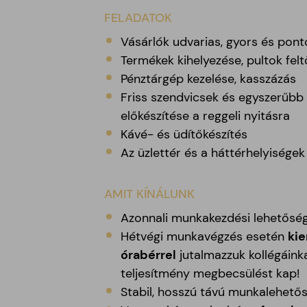
FELADATOK
Vásárlók udvarias, gyors és pont
Termékek kihelyezése, pultok felt
Pénztárgép kezelése, kasszázás
Friss szendvicsek és egyszerűb
előkészítése a reggeli nyitásra
Kávé- és üdítőkészítés
Az üzlettér és a háttérhelyiségek
AMIT KÍNÁLUNK
Azonnali munkakezdési lehetősé
Hétvégi munkavégzés esetén
ki
órabérrel
jutalmazzuk kollégáink
teljesítmény megbecsülést kap!
Stabil, hosszú távú munkalehető