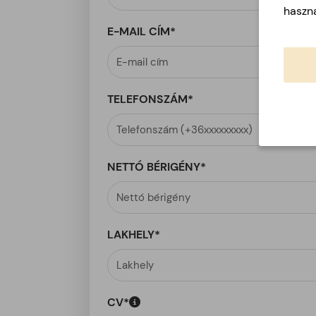
haszná
E-MAIL CÍM*
TELEFONSZÁM*
NETTÓ BÉRIGÉNY*
LAKHELY*
CV*