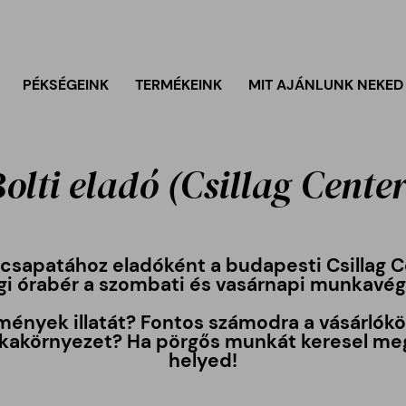
PÉKSÉGEINK
TERMÉKEINK
MIT AJÁNLUNK NEKED
olti eladó (Csillag Cente
g csapatához eladóként a
budapesti Csillag 
gi órabér
a szombati és vasárnapi munkavég
mények illatát? Fontos számodra a vásárlóköz
kakörnyezet? Ha pörgős munkát keresel megb
helyed!