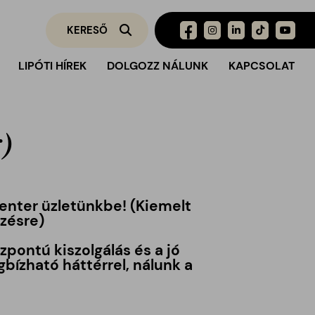
LIPÓTI HÍREK
DOLGOZZ NÁLUNK
KAPCSOLAT
r)
Center
üzletünkbe!
(Kiemelt
zésre)
pontú kiszolgálás és a jó
ízható háttérrel, nálunk a