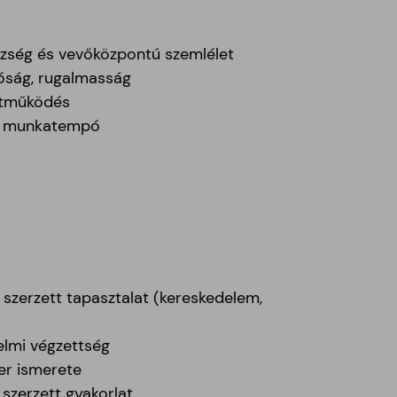
zség és vevőközpontú szemlélet
óság, rugalmasság
ttműködés
ős munkatempó
zerzett tapasztalat (kereskedelem,
elmi végzettség
er ismerete
szerzett gyakorlat