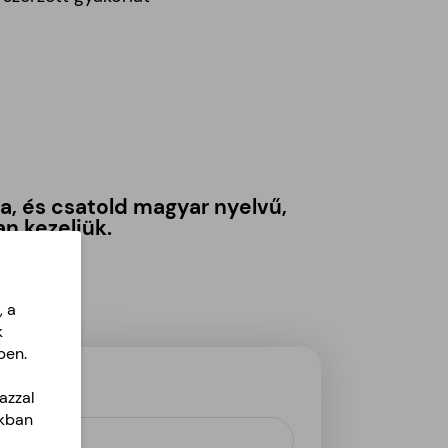
, és csatold
magyar nyelvű,
n kezeljük.
, a
k
ben.
azzal
akban