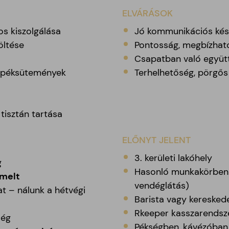
ELVÁRÁSOK
os kiszolgálása
Jó kommunikációs kés
öltése
Pontosság, megbízhat
Csapatban való együ
b péksütemények
Terhelhetőség, pörg
 tisztán tartása
ELŐNYT JELENT
3. kerületi lakóhely
g
Hasonló munkakörben s
emelt
vendéglátás)
at – nálunk a hétvégi
Barista vagy keresked
Rkeeper kasszarendsz
ség
Pékségben, kávézóban 