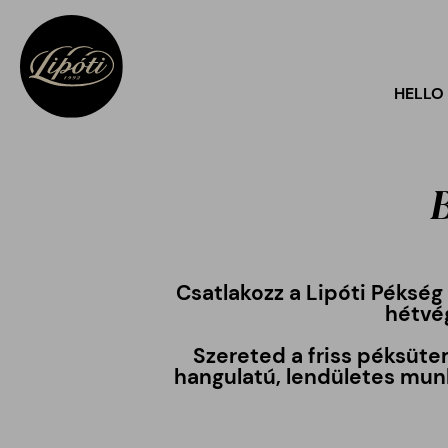
HELLO
B
Csatlakozz a Lipóti Péksé
hétvé
Szereted a friss péksüte
hangulatú, lendületes mun