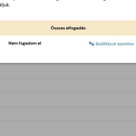
ljuk.
Összes elfogadás
Nem fogadom el
Beállítások kezelése