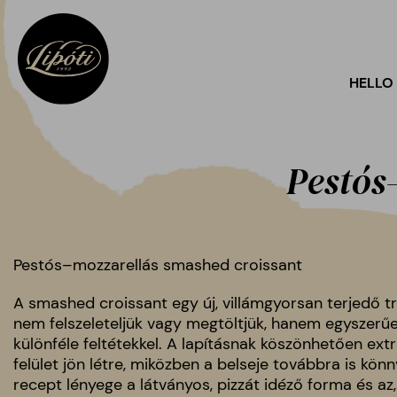
HELLO
Pestós
Pestós–mozzarellás smashed croissant
A smashed croissant egy új, villámgyorsan terjedő tr
nem felszeleteljük vagy megtöltjük, hanem egyszerűen
különféle feltétekkel. A lapításnak köszönhetően extr
felület jön létre, miközben a belseje továbbra is kö
recept lényege a látványos, pizzát idéző forma és az,