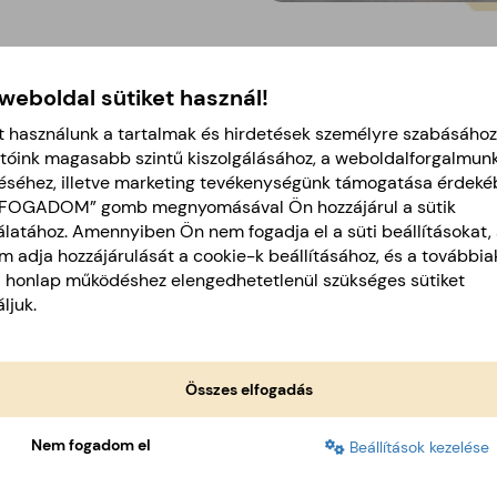
 weboldal sütiket használ!
ír alatt egy pohár vagy spatula aljával kissé lenyomju
t használunk a tartalmak és hirdetések személyre szabásához
tóink magasabb szintű kiszolgálásához, a weboldalforgalmun
éséhez, illetve marketing tevékenységünk támogatása érdeké
eszelt mozzarellával.
LFOGADOM” gomb megnyomásával Ön hozzájárul a sütik
l sózzuk és borsozzuk.
latához. Amennyiben Ön nem fogadja el a süti beállításokat, 
 adja hozzájárulását a cookie-k beállításához, és a további
a honlap működéshez elengedhetetlenül szükséges sütiket
, amíg a croissant aranybarna lesz, a sajt pedig szépe
ljuk.
Összes elfogadás
Nem fogadom el
Beállítások kezelése
Vissza a receptekhez