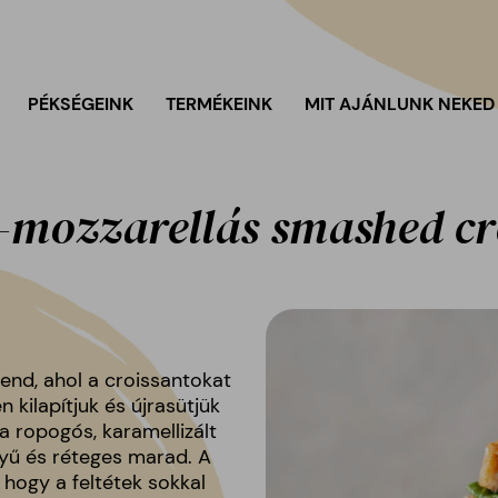
PÉKSÉGEINK
TERMÉKEINK
MIT AJÁNLUNK NEKED
–mozzarellás smashed cr
end, ahol a croissantokat
 kilapítjuk és újrasütjük
a ropogós, karamellizált
nnyű és réteges marad. A
 hogy a feltétek sokkal