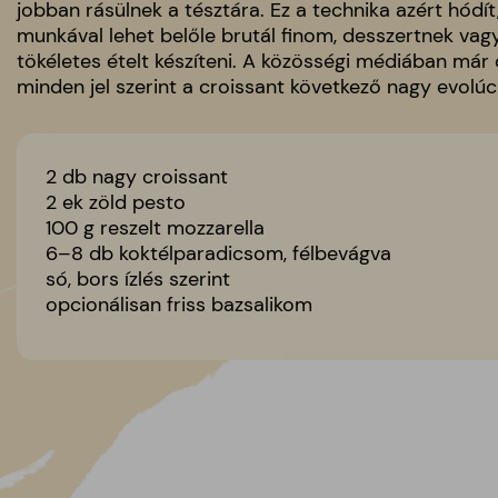
jobban rásülnek a tésztára. Ez a technika azért hódít
munkával lehet belőle brutál finom, desszertnek vag
tökéletes ételt készíteni. A közösségi médiában már ö
minden jel szerint a croissant következő nagy evolúci
2 db nagy croissant
2 ek zöld pesto
100 g reszelt mozzarella
6–8 db koktélparadicsom, félbevágva
só, bors ízlés szerint
opcionálisan friss bazsalikom