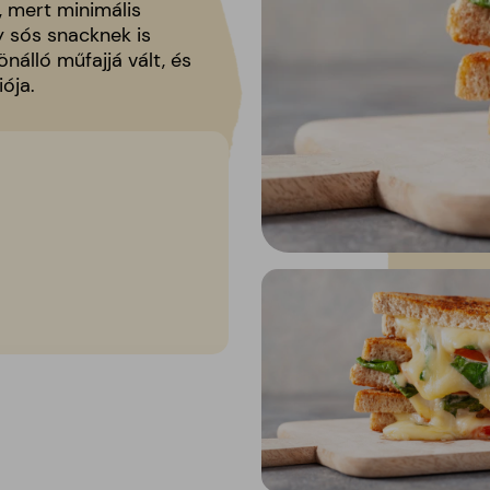
, mert minimális
y sós snacknek is
nálló műfajjá vált, és
ója.