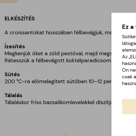
ELKÉSZÍTÉS
Ez a
A croissantokat hosszában félbevágjuk, majd sütőpap
Sütike
látoga
Ízesítés
elemz
Megkenjük őket a zöld pestóval, majd megszórjuk a r
Az „E
Rátesszük a félbevágott koktélparadicsomokat, végü
haszná
Ön nem
Sütés
csak 
200 °C-ra előmelegített sütőben 10–12 percig sütjük
haszná
Tálalás
Tálaláskor friss bazsalikomlevelekkel díszítjük.