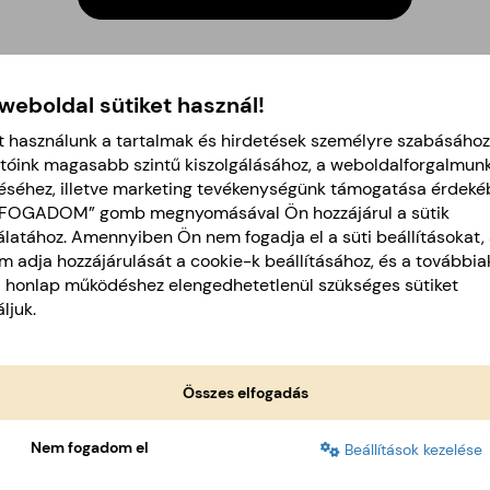
 weboldal sütiket használ!
t használunk a tartalmak és hirdetések személyre szabásához
ŐKET PRÓBÁLTAD MÁR?
tóink magasabb szintű kiszolgálásához, a weboldalforgalmun
éséhez, illetve marketing tevékenységünk támogatása érdeké
LFOGADOM” gomb megnyomásával Ön hozzájárul a sütik
latához. Amennyiben Ön nem fogadja el a süti beállításokat, 
 adja hozzájárulását a cookie-k beállításához, és a további
a honlap működéshez elengedhetetlenül szükséges sütiket
ljuk.
Összes elfogadás
Nem fogadom el
Beállítások kezelése
500
GR
100
GR