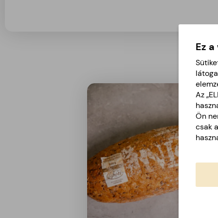
Ez a
Sütike
látoga
elemz
Az „E
haszná
Ön nem
csak 
haszná