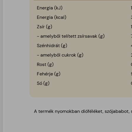
Energia (kJ)
Energia (kcal)
Zsír (g)
- amelyből telített zsírsavak (g)
Szénhidrát (g)
- amelyből cukrok (g)
Rost (g)
Fehérje (g)
Só (g)
A termék nyomokban dióféléket, szójababot, 