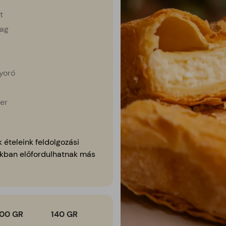
t
ag
yoró
er
 ételeink feldolgozási
kban előfordulhatnak más
100 GR
140
GR