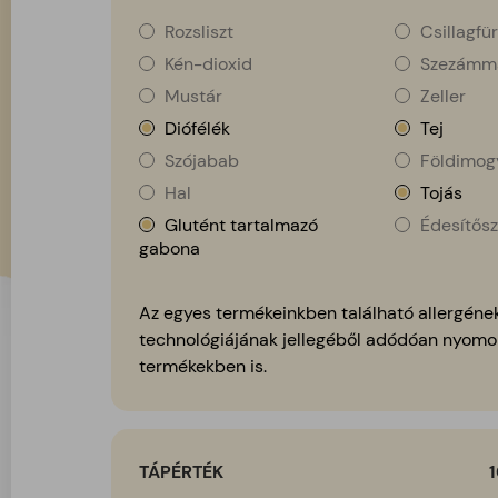
Rozsliszt
Csillagfür
Kén-dioxid
Szezámm
Mustár
Zeller
Diófélék
Tej
Szójabab
Földimog
Hal
Tojás
Glutént tartalmazó
Édesítősz
gabona
Az egyes termékeinkben található allergének
technológiájának jellegéből adódóan nyomo
termékekben is.
TÁPÉRTÉK