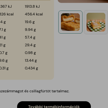
1367 kJ
1913.8 kJ
326 kcal
456.4 kcal
14 g
19.6 g
7.1 g
9.94 g
41 g
57.4 g
21 g
29.4 g
0.7 g
0.98 g
9.6 g
13.44 g
0.31 g
0.434 g
szezámmagot és csillagfürtöt tartalmaz.
További termékinformációk