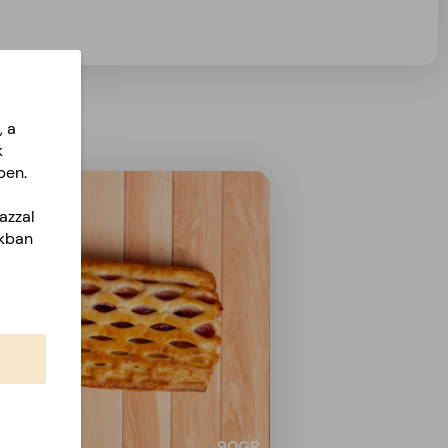
, a
k
ben.
azzal
akban
90
GR