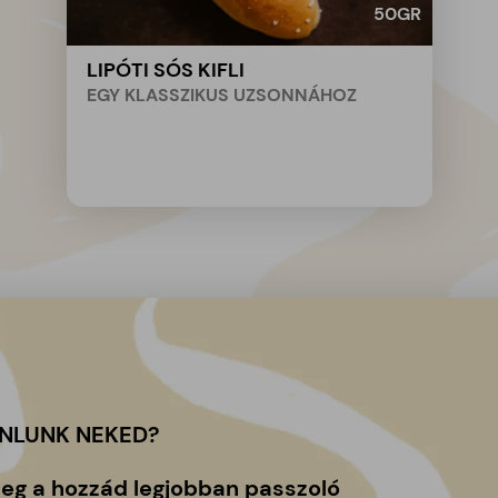
50
GR
LIPÓTI SÓS KIFLI
EGY KLASSZIKUS UZSONNÁHOZ
ÁNLUNK NEKED?
meg a hozzád legjobban passzoló