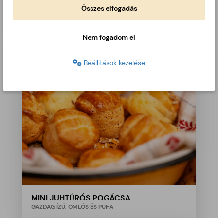
LEKVÁROS BUKTA
Összes elfogadás
PORCUKORRAL AZ IGAZI
100
GR
Nem fogadom el
Beállítások kezelése
MINI JUHTÚRÓS POGÁCSA
GAZDAG ÍZŰ, OMLÓS ÉS PUHA