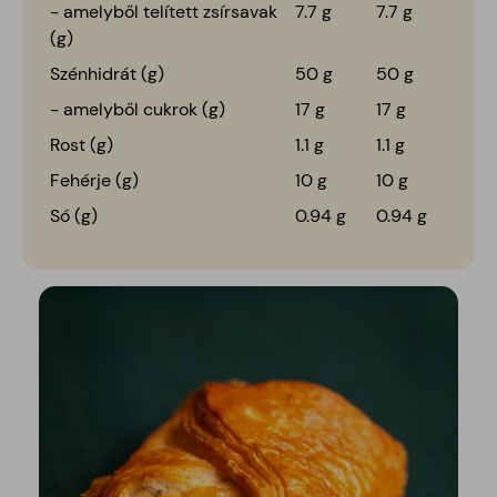
- amelyből telített zsírsavak
7.7 g
7.7 g
(g)
Szénhidrát (g)
50 g
50 g
- amelyből cukrok (g)
17 g
17 g
Rost (g)
1.1 g
1.1 g
Fehérje (g)
10 g
10 g
Só (g)
0.94 g
0.94 g