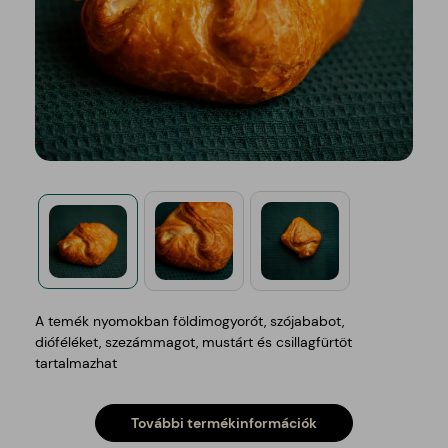
A temék nyomokban földimogyorót, szójababot,
dióféléket, szezámmagot, mustárt és csillagfürtöt
tartalmazhat
További termékinformációk