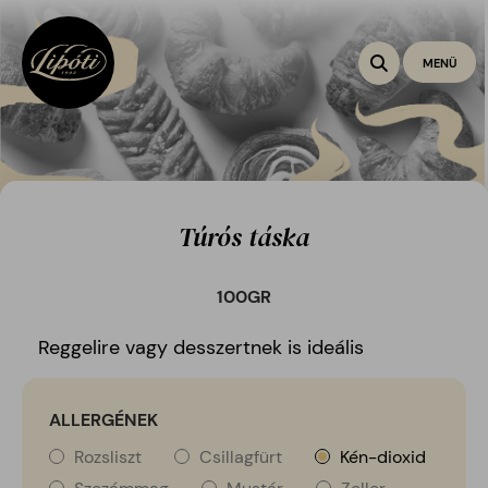
Toggle na
MENÜ
Túrós táska
100
GR
Reggelire vagy desszertnek is ideális
ALLERGÉNEK
Rozsliszt
Csillagfürt
Kén-dioxid