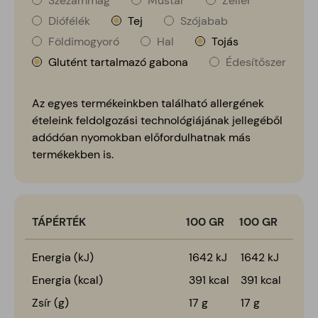
Szezámmag
Mustár
Zeller
Diófélék
Tej
Szójabab
Földimogyoró
Hal
Tojás
Glutént tartalmazó gabona
Édesítőszer
Az egyes termékeinkben található allergének
ételeink feldolgozási technológiájának jellegéből
adódóan nyomokban előfordulhatnak más
termékekben is.
TÁPÉRTÉK
100 GR
100
GR
Energia (kJ)
1642 kJ
1642 kJ
Energia (kcal)
391 kcal
391 kcal
Zsír (g)
17 g
17 g