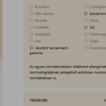
Rozsliszt
Csillagfür
Kén-dioxid
Szezámm
Mustár
Zeller
Diófélék
Tej
Szójabab
Földimog
Hal
Tojás
Glutént tartalmazó
Édesítősz
gabona
Az egyes termékeinkben található allergének
technológiájának jellegéből adódóan nyomo
termékekben is.
TÁPÉRTÉK