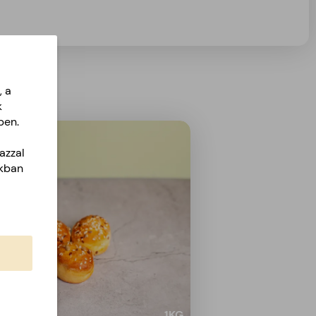
, a
k
ben.
azzal
akban
1
KG