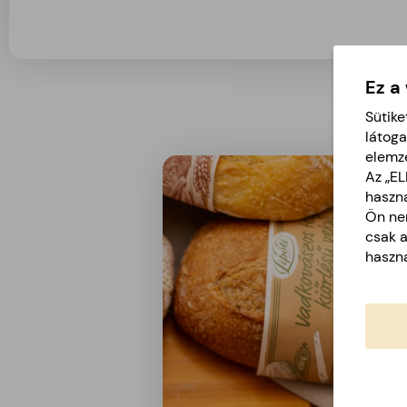
Ez a
Sütike
látoga
elemz
Az „E
haszná
Ön nem
csak 
haszná