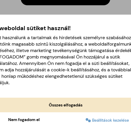
 weboldal sütiket használ!
t használunk a tartalmak és hirdetések személyre szabásához
ŐKET PRÓBÁLTAD MÁR?
tóink magasabb szintű kiszolgálásához, a weboldalforgalmun
éséhez, illetve marketing tevékenységünk támogatása érdeké
LFOGADOM” gomb megnyomásával Ön hozzájárul a sütik
latához. Amennyiben Ön nem fogadja el a süti beállításokat, 
 adja hozzájárulását a cookie-k beállításához, és a további
a honlap működéshez elengedhetetlenül szükséges sütiket
ljuk.
Összes elfogadás
Nem fogadom el
Beállítások kezelése
450
GR
100
GR