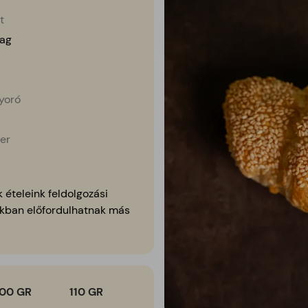
t
ag
yoró
er
 ételeink feldolgozási
kban előfordulhatnak más
100 GR
110
GR