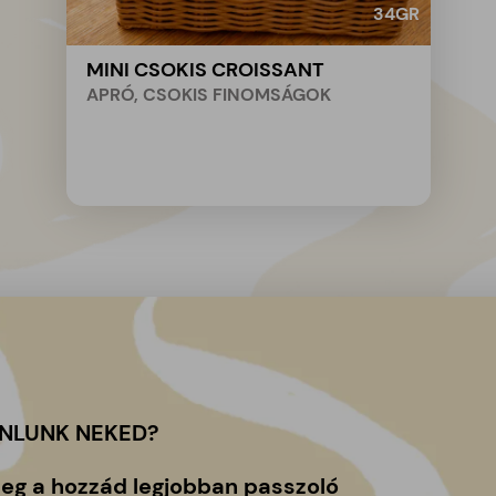
34
GR
MINI CSOKIS CROISSANT
APRÓ, CSOKIS FINOMSÁGOK
ÁNLUNK NEKED?
meg a hozzád legjobban passzoló