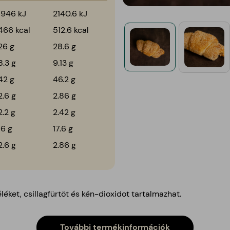
1946 kJ
2140.6 kJ
466 kcal
512.6 kcal
26 g
28.6 g
8.3 g
9.13 g
42 g
46.2 g
2.6 g
2.86 g
2.2 g
2.42 g
16 g
17.6 g
2.6 g
2.86 g
éket, csillagfürtöt és kén-dioxidot tartalmazhat.
További termékinformációk