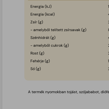
Energia (kJ)
Energia (kcal)
Zsír (g)
- amelyből telített zsírsavak (g)
Szénhidrát (g)
- amelyből cukrok (g)
Rost (g)
Fehérje (g)
Só (g)
A termék nyomokban tojást, szójababot, diófél